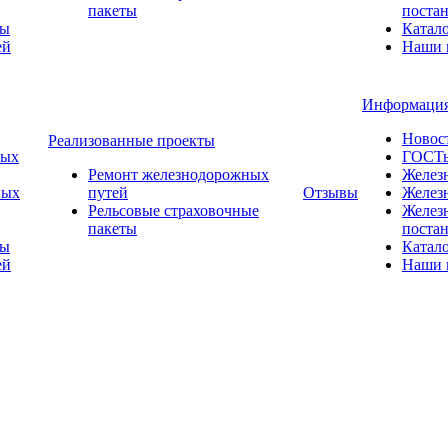
пакеты
поста
ты
Катал
ей
Наши 
Информаци
Новос
Реализованные проекты
ных
ГОСТ
Ремонт железнодорожных
Желез
ных
путей
Отзывы
Желез
Рельсовые страховочные
Желез
пакеты
поста
ты
Катал
ей
Наши 