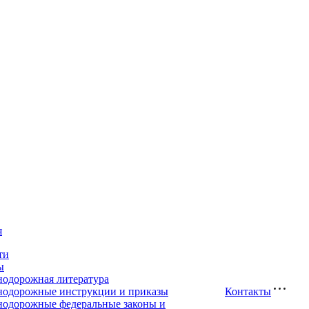
я
ти
ы
нодорожная литература
нодорожные инструкции и приказы
Контакты
нодорожные федеральные законы и