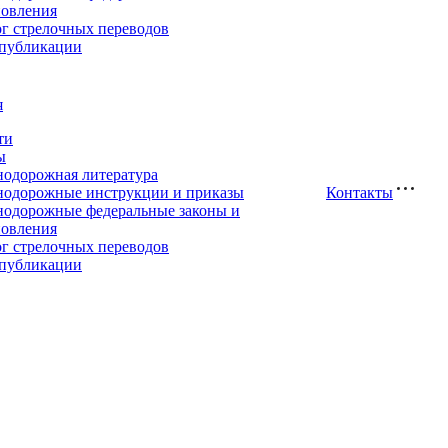
новления
ог стрелочных переводов
публикации
я
ти
ы
нодорожная литература
нодорожные инструкции и приказы
Контакты
нодорожные федеральные законы и
новления
ог стрелочных переводов
публикации