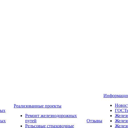
Информаци
Новос
Реализованные проекты
ных
ГОСТ
Ремонт железнодорожных
Желез
ных
путей
Отзывы
Желез
Рельсовые страховочные
Желез