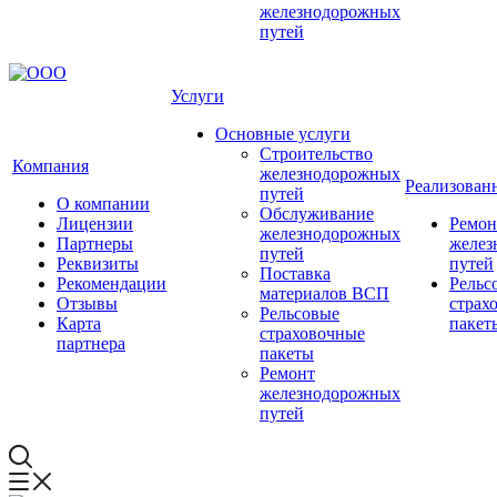
железнодорожных
путей
Услуги
Основные услуги
Строительство
Компания
железнодорожных
Реализован
путей
О компании
Обслуживание
Лицензии
Ремон
железнодорожных
Партнеры
желез
путей
Реквизиты
путей
Поставка
Рекомендации
Рельс
материалов ВСП
Отзывы
страх
Рельсовые
Карта
пакет
страховочные
партнера
пакеты
Ремонт
железнодорожных
путей