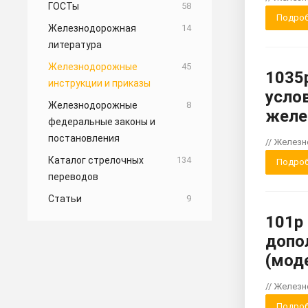
ГОСТы
58
Подроб
Железнодорожная
14
литература
Железнодорожные
45
1035
инструкции и приказы
усло
Железнодорожные
8
желе
федеральные законы и
постановления
// Желез
Каталог стрелочных
134
Подроб
переводов
Статьи
9
101р
допо
(мод
// Желез
Подроб