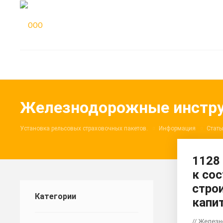
Железнодорожные инстру
Установка рельсовых страховочных пакетов.
Информация
Стать
1128
к со
стро
Категории
капи
// Желез