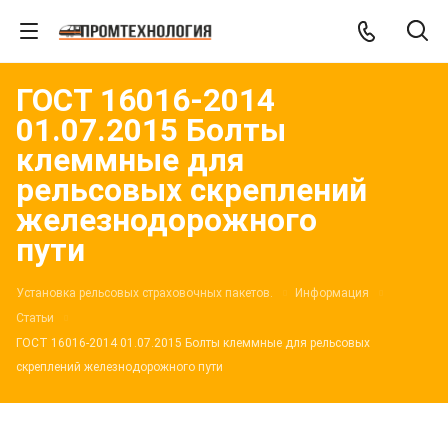
ГОСТ 16016-2014
01.07.2015 Болты
клеммные для
рельсовых скреплений
железнодорожного
пути
Установка рельсовых страховочных пакетов.
Информация
Статьи
ГОСТ 16016-2014 01.07.2015 Болты клеммные для рельсовых
скреплений железнодорожного пути