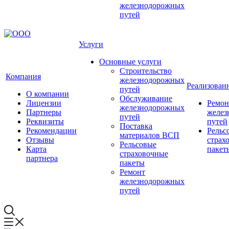
железнодорожных
путей
Услуги
Основные услуги
Строительство
Компания
железнодорожных
Реализован
путей
О компании
Обслуживание
Лицензии
Ремон
железнодорожных
Партнеры
желез
путей
Реквизиты
путей
Поставка
Рекомендации
Рельс
материалов ВСП
Отзывы
страх
Рельсовые
Карта
пакет
страховочные
партнера
пакеты
Ремонт
железнодорожных
путей