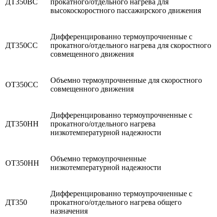
ДТ350ВС
прокатного/отдельного нагрева для
высокоскоростного пассажирского движения
Дифференцированно термоупрочненные с
ДТ350СС
прокатного/отдельного нагрева для скоростного
совмещенного движения
Объемно термоупрочненные для скоростного
ОТ350СС
совмещенного движения
Дифференцированно термоупрочненные с
ДТ350НН
прокатного/отдельного нагрева
низкотемпературной надежности
Объемно термоупрочненные
ОТ350НН
низкотемпературной надежности
Дифференцированно термоупрочненные с
ДТ350
прокатного/отдельного нагрева общего
назначения