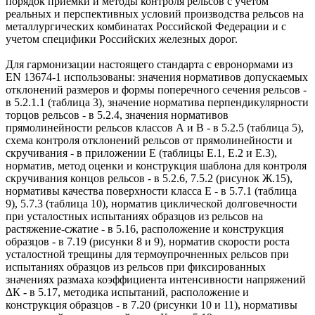
порядок приемки и методы контроля рельсов с учетом
реальных и перспективных условий производства рельсов на
металлургических комбинатах Российской Федерации и с
учетом специфики Российских железных дорог.
Для гармонизации настоящего стандарта с евронормами из
EN 13674-1 использованы: значения нормативов допускаемых
отклонений размеров и формы поперечного сечения рельсов -
в 5.2.1.1 (таблица 3), значение норматива перпендикулярности
торцов рельсов - в 5.2.4, значения нормативов
прямолинейности рельсов классов А и В - в 5.2.5 (таблица 5),
схема контроля отклонений рельсов от прямолинейности и
скручивания - в приложении Е (таблицы Е.1, Е.2 и Е.3),
норматив, метод оценки и конструкция шаблона для контроля
скручивания концов рельсов - в 5.2.6, 7.5.2 (рисунок Ж.15),
нормативы качества поверхности класса Е - в 5.7.1 (таблица
9), 5.7.3 (таблица 10), норматив циклической долговечности
при усталостных испытаниях образцов из рельсов на
растяжение-сжатие - в 5.16, расположение и конструкция
образцов - в 7.19 (рисунки 8 и 9), норматив скорости роста
усталостной трещины для термоупрочненных рельсов при
испытаниях образцов из рельсов при фиксированных
значениях размаха коэффициента интенсивности напряжений
∆К - в 5.17, методика испытаний, расположение и
конструкция образцов - в 7.20 (рисунки 10 и 11), нормативы