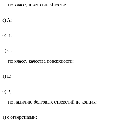
по классу прямолинейности:
а) А;
б) В;
в) С;
по классу качества поверхности:
а) Е;
б) Р;
по наличию болтовых отверстий на концах:
а) с отверстиями;