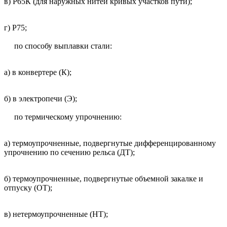
в) Р65К (для наружных нитей кривых участков пути);
г) Р75;
по способу выплавки стали:
а) в конвертере (К);
б) в электропечи (Э);
по термическому упрочнению:
а) термоупрочненные, подвергнутые дифференцированному
упрочнению по сечению рельса (ДТ);
б) термоупрочненные, подвергнутые объемной закалке и
отпуску (ОТ);
в) нетермоупрочненные (НТ);