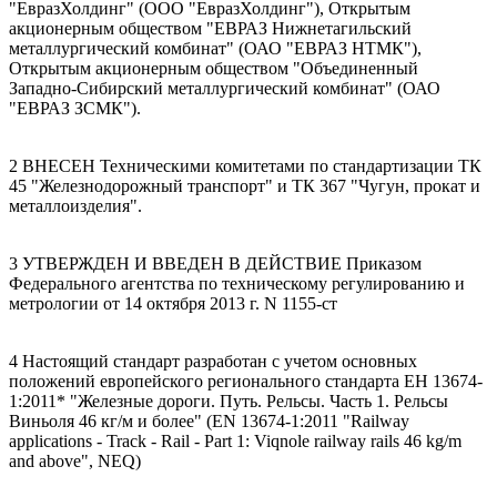
"ЕвразХолдинг" (ООО "ЕвразХолдинг"), Открытым
акционерным обществом "ЕВРАЗ Нижнетагильский
металлургический комбинат" (ОАО "ЕВРАЗ НТМК"),
Открытым акционерным обществом "Объединенный
Западно-Сибирский металлургический комбинат" (ОАО
"ЕВРАЗ ЗСМК").
2 ВНЕСЕН Техническими комитетами по стандартизации ТК
45 "Железнодорожный транспорт" и ТК 367 "Чугун, прокат и
металлоизделия".
3 УТВЕРЖДЕН И ВВЕДЕН В ДЕЙСТВИЕ Приказом
Федерального агентства по техническому регулированию и
метрологии от 14 октября 2013 г. N 1155-ст
4 Настоящий стандарт разработан с учетом основных
положений европейского регионального стандарта ЕН 13674-
1:2011* "Железные дороги. Путь. Рельсы. Часть 1. Рельсы
Виньоля 46 кг/м и более" (EN 13674-1:2011 "Railway
applications - Track - Rail - Part 1: Viqnole railway rails 46 kg/m
and above", NEQ)