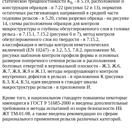
статической трещиностойкости К
- в 5.19, расположение и
Ic
конструкция образцов - в 7.22 (рисунки 12 и 13), норматив
остаточных растягивающих напряжений в средней части
подошвы рельсов - в 5.20, схема разрезки образца - на рисунке
14, схемы расположения образцов для контроля
микроструктуры и глубины обезуглероженного слоя в головке
рельса - в 7.15.1, 7.15.2 (рисунки 6 и 7), метод контроля
обезуглероженного слоя по твердости - в 7.15.2,
классификация и методы контроля неметаллических
включений (EN 10247) - в 3.2, 5.5, 7.8.2, приложение М,
рисунки шаблонов контроля профиля формы и основных
размеров поперечного сечения рельсов и расположения
болтовых отверстий в вертикальной плоскости - Ж.3, Ж.6,
Ж.7, Ж.8, Ж.9 и Ж.13, методы неразрушающего контроля
внутренних дефектов в рельсах - в приложении К (рисунки
К.3, К.4, К.5), идея введения в стандарт шкалы
макроструктуры рельсов - в приложении И.
Кроме того, в национальном стандарте повышены некоторые
имеющиеся в ГОСТ Р 51685-2000 и введены дополнительные
требования и методы испытаний из норм безопасности НБ
ЖТ ТМ-01-98, а также введены рекомендации по сферам
рационального применения рельсов различных категорий.